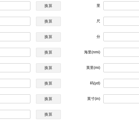
里
尺
分
海里(nmi)
英里(mi)
码(yd)
英寸(in)