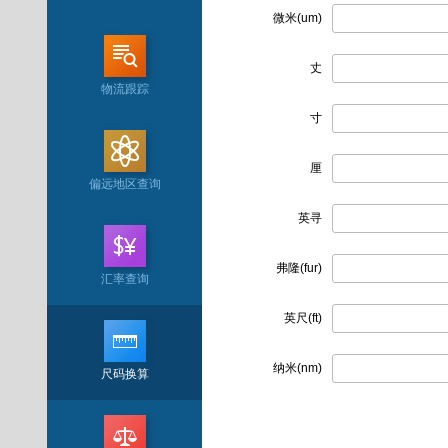
微米(um)
丈
物流跟踪
寸
厘
偏远地区查询
英寻
弗隆(fur)
汇率查询
英尺(ft)
纳米(nm)
尺码换算