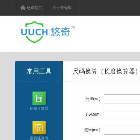
悠奇首页
企业云仓库
常用工具
尺码换算（长度换算器
公里(km)
运费计算器
分米(dm)
毫米(mm)
运费速算表