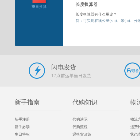
长度换算器
重量换算
长度换算器有什么用途？
答：可实现在线公里(km)、米(m)、分米(
闪电发货
17点前运单当日发货
新手指南
代购知识
物
新手注册
代购演示
物流
新手必读
代购流程
运费
生日特权
退换货政策
状态