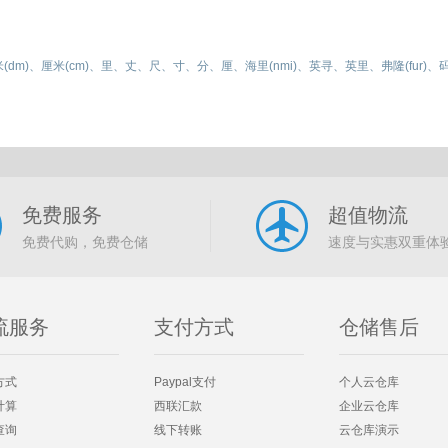
dm)、厘米(cm)、里、丈、尺、寸、分、厘、海里(nmi)、英寻、英里、弗隆(fur)、码(y
免费服务
超值物流
免费代购，免费仓储
速度与实惠双重体
流服务
支付方式
仓储售后
方式
Paypal支付
个人云仓库
计算
西联汇款
企业云仓库
查询
线下转账
云仓库演示