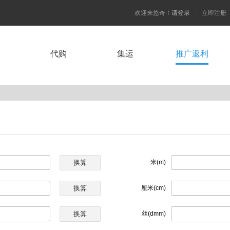
欢迎来悠奇！
请登录
|
立即注册
代购
集运
推广返利
）
米(m)
厘米(cm)
丝(dmm)