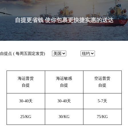
自提更省钱 使你包裹更快捷实惠的送达
自提点 (
每周五固定发货
)
海运普货
海运敏感
空运普货
自提
自提
自提
30-40天
30-40天
5-7天
25/KG
30/KG
75/KG