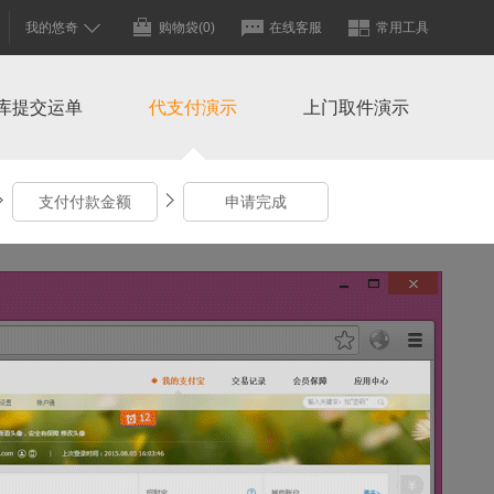
我的悠奇
购物袋
(0)
在线客服
常用工具
库提交运单
代支付演示
上门取件演示
支付付款金额
申请完成