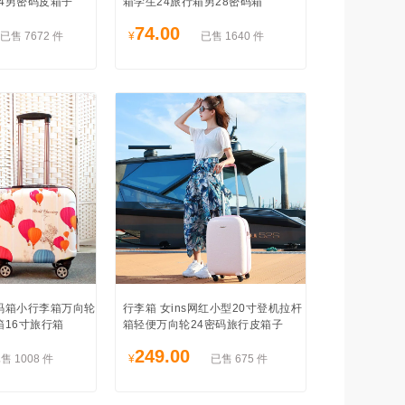
4男密码皮箱子
箱学生24旅行箱男28密码箱
74.00
已售 7672 件
¥
已售 1640 件
码箱小行李箱万向轮
行李箱 女ins网红小型20寸登机拉杆
箱16寸旅行箱
箱轻便万向轮24密码旅行皮箱子
249.00
售 1008 件
¥
已售 675 件