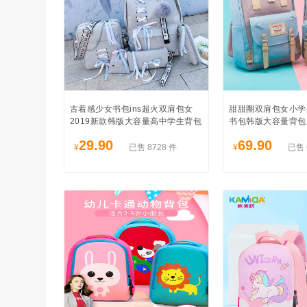
古着感少女书包ins超火双肩包女
甜甜圈双肩包女小学生
2019新款韩版大容量高中学生背包
书包韩版大容量背包原宿
29.90
69.90
¥
已售 8728 件
¥
已售 