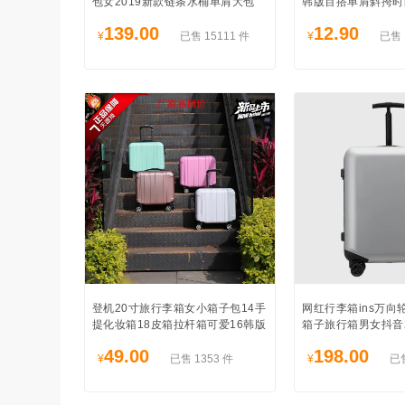
包女2019新款链条水桶单肩大包
韩版百搭单肩斜挎时
139.00
12.90
¥
已售 15111 件
¥
已售 
登机20寸旅行李箱女小箱子包14手
网红行李箱ins万向
提化妆箱18皮箱拉杆箱可爱16韩版
箱子旅行箱男女抖音2
49.00
198.00
¥
已售 1353 件
¥
已售