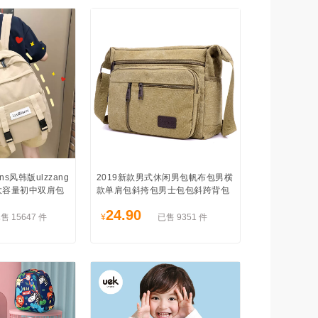
ns风韩版ulzzang
2019新款男式休闲男包帆布包男横
大容量初中双肩包
款单肩包斜挎包男士包包斜跨背包
24.90
售 15647 件
¥
已售 9351 件