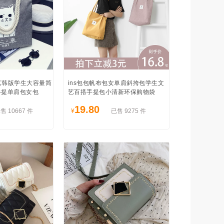
艺韩版学生大容量简
ins包包帆布包女单肩斜挎包学生文
绳手提单肩包女包
艺百搭手提包小清新环保购物袋
19.80
售 10667 件
¥
已售 9275 件