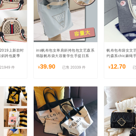
019上新款时
ins帆布包女单肩斜挎包包文艺森系
帆布包布袋女文
肩斜跨包夏季
韩版帆布袋大容量学生手提日系
约森系chic麻
39.90
12.70
21949 件
¥
已售 20339 件
¥
已