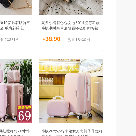
2019新款韩版洋气
夏天小清新包包女包2019流行新款
链条单肩斜挎包
韩版潮时尚单肩包百搭链条斜挎包
38.90
售 23321 件
¥
已售 18430 件
s网红拉杆箱20寸韩
韩版20寸小行李箱女万向轮子母拉杆