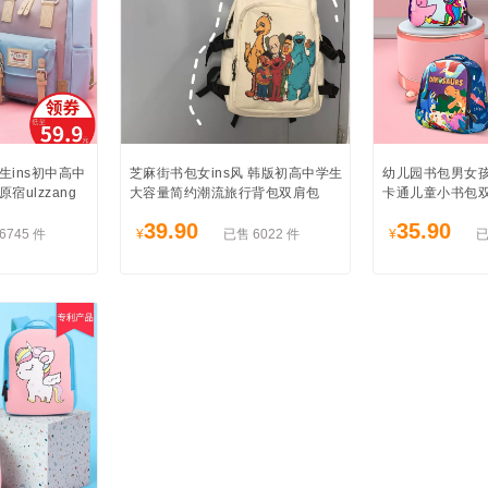
ins初中高中
芝麻街书包女ins风 韩版初高中学生
幼儿园书包男女孩
ulzzang
大容量简约潮流旅行背包双肩包
卡通儿童小书包
39.90
35.90
6745 件
¥
已售 6022 件
¥
已