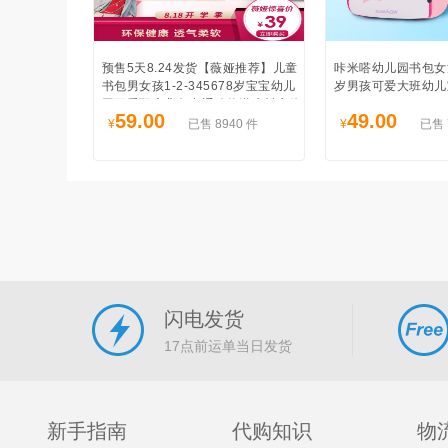
预售5天8.24发货【薇娅推荐】儿童
咔米嗒幼儿园书包女
书包男女孩1-2-345678岁宝宝幼儿
岁男孩可爱大班幼儿
园可爱双肩背包卡通动物潜水料立体
59.00
49.00
书包
¥
已售 8940 件
¥
已售 
闪电发货
17点前运单当日发货
新手指南
代购知识
物