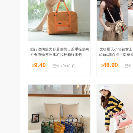
旅行收纳袋大容量便携出差手提袋可
优哈夏天小包包女士2
折叠衣物整理旅游拉杆箱行李包
尚ins潮百搭手提单
9.40
48.90
¥
已售 40441 件
¥
已售 