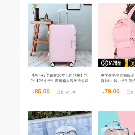
时尚小行李箱女20寸万向轮拉杆箱
中学生书包女韩版高中
24寸26寸学生密码箱大容量托运箱
新款ins风小学生简
85.00
79.00
¥
已售 521 件
¥
已售 