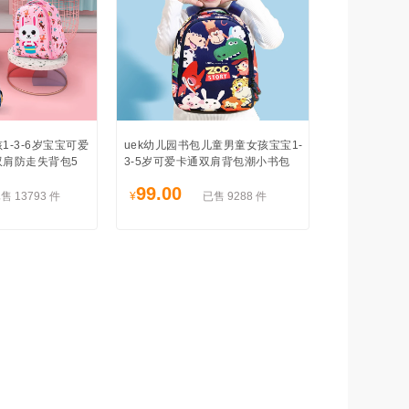
1-3-6岁宝宝可爱
uek幼儿园书包儿童男童女孩宝宝1-
双肩防走失背包5
3-5岁可爱卡通双肩背包潮小书包
99.00
售 13793 件
¥
已售 9288 件