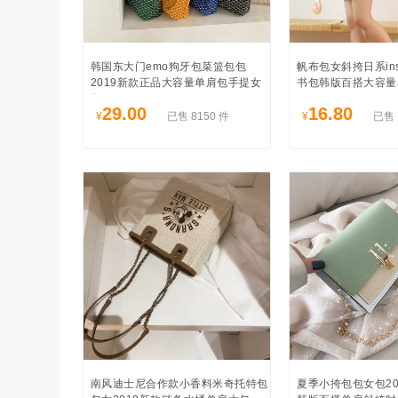
韩国东大门emo狗牙包菜篮包包
帆布包女斜挎日系in
2019新款正品大容量单肩包手提女
书包韩版百搭大容量
包
29.00
16.80
¥
已售 8150 件
¥
已售 
南风迪士尼合作款小香料米奇托特包
夏季小挎包包女包20