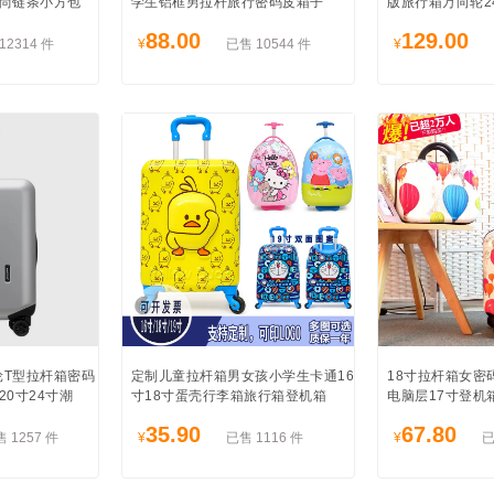
尚链条小方包
学生铝框男拉杆旅行密码皮箱子
版旅行箱万向轮2
88.00
129.00
12314 件
¥
已售 10544 件
¥
轮T型拉杆箱密码
定制儿童拉杆箱男女孩小学生卡通16
18寸拉杆箱女密
0寸24寸潮
寸18寸蛋壳行李箱旅行箱登机箱
电脑层17寸登机
35.90
67.80
 1257 件
¥
已售 1116 件
¥
已