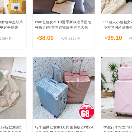
s女包学生双肩
chic包包女2019夏季新款潮手提包
ins超火小包包女
单肩手提袋
韩版ins帆布包购物袋单肩包大包
小方包时尚菱格
38.00
39.10
7594 件
¥
已售 5826 件
¥
已
19新款潮流行
行李箱网红女ins万向轮韩版20寸24
学生行李箱女in