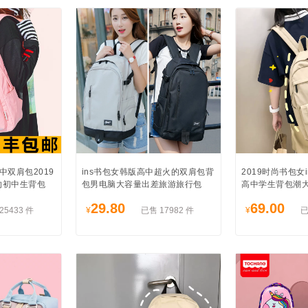
双肩包2019
ins书包女韩版高中超火的双肩包背
2019时尚书包女i
约初中生背包
包男电脑大容量出差旅游旅行包
高中学生背包潮
29.80
69.00
25433 件
¥
已售 17982 件
¥
已