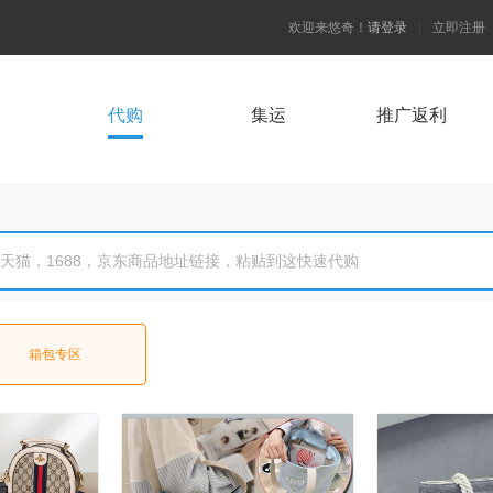
欢迎来悠奇！
请登录
|
立即注册
代购
集运
推广返利
箱包专区