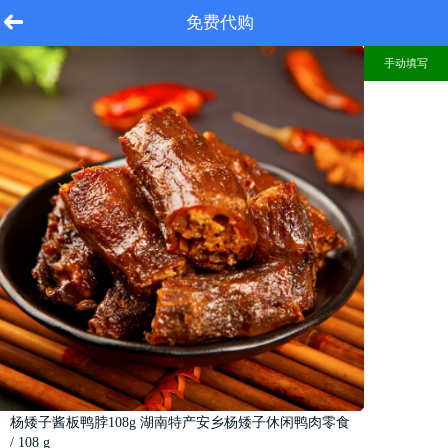
免费代购
手动填写
杨矮子酱板鸭脖108g 湖南特产安乡杨矮子休闲鸭肉零食
/ 108 g