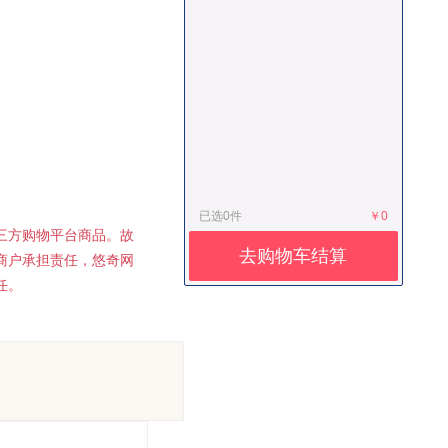
已选
0
件
￥0
三方购物平台商品。故
去购物车结算
商户承担责任，悠奇网
任。