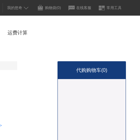
我的悠奇
购物袋
(0)
在线客服
常用工具
运费计算
代购购物车(
0
)
>