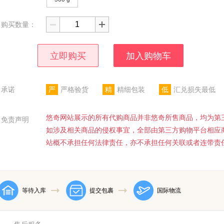
购买数量：
立即购买
加入购物车
承诺
严
严格验货
精
精细包装
低
汇兑损失最低
悠奇网站展示的所有代购商品并非悠奇所售商品，均为第
免责声明
如涉及相关商品的侵权事宜，全部由第三方购物平台相应
站概不承担任何法律责任，亦不承担任何关联或者连带责
等待入库
提交包裹
国际物流