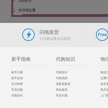
闪电发货
17点前运单当日发货
新手指南
代购知识
物
新手注册
代购演示
物流
新手必读
代购流程
运费
生日特权
退换货政策
状态
常见问题
商品验货
海关
功能演示
常见问题
上门