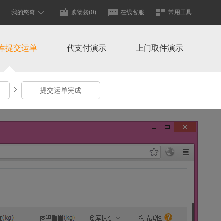
我的悠奇
购物袋
(0)
在线客服
常用工具
库提交运单
代支付演示
上门取件演示
提交运单完成