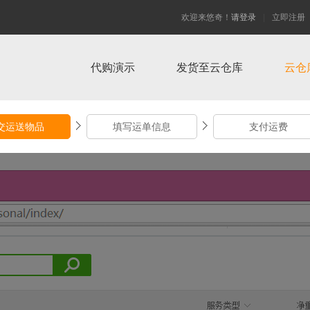
欢迎来悠奇！
请登录
|
立即注册
代购演示
发货至云仓库
云仓
交运送物品
填写运单信息
支付运费