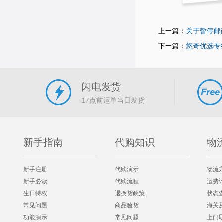
上一篇：
关于暂停邮
下一篇：
悠奇优选专
闪电发货
17点前运单当日发货
新手指南
代购知识
物
新手注册
代购演示
物流
新手必读
代购流程
运费
生日特权
退换货政策
状态
常见问题
商品验货
海关
功能演示
常见问题
上门