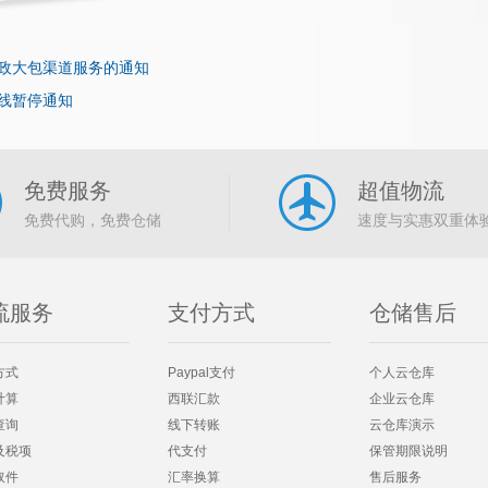
政大包渠道服务的通知
线暂停通知
免费服务
超值物流
免费代购，免费仓储
速度与实惠双重体
流服务
支付方式
仓储售后
方式
Paypal支付
个人云仓库
计算
西联汇款
企业云仓库
查询
线下转账
云仓库演示
及税项
代支付
保管期限说明
取件
汇率换算
售后服务