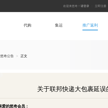
欢迎来悠奇！
请登录
|
立即注册
代购
集运
推广返利
悠奇公告
>
正文
关于联邦快递大包裹延误
亲爱的悠奇会员：