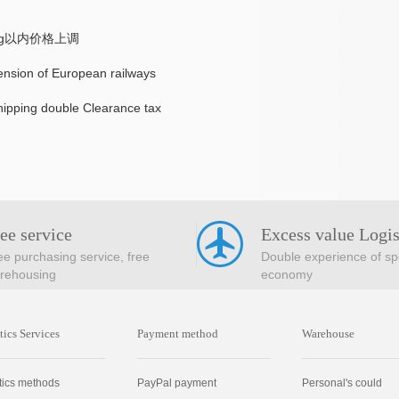
kg以内价格上调
pension of European railways
shipping double Clearance tax
ee service
Excess value Logis
ee purchasing service, free
Double experience of s
rehousing
economy
tics Services
Payment method
Warehouse
tics methods
PayPal payment
Personal's could