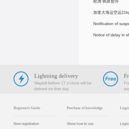
欧洲 铁路暂停
加拿大海运空运21
Notification of sus
Notice of delay in 
Lightning delivery
Fr
Waybill before 17 o'clock will be
Fr
delived on that day
wa
Beginner's Guide
Purchase of knowledge
Logis
New registration
Show how to use
Logis