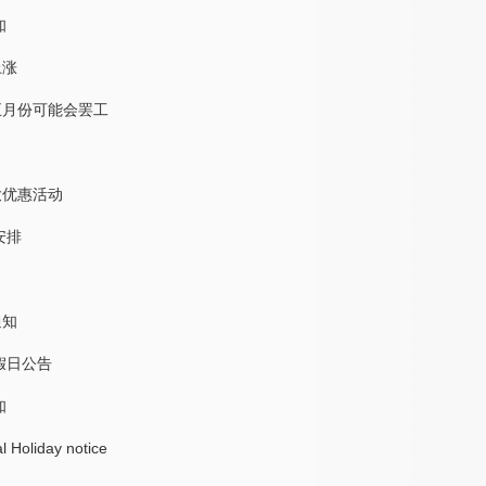
知
上涨
五月份可能会罢工
大优惠活动
安排
通知
假日公告
知
l Holiday notice