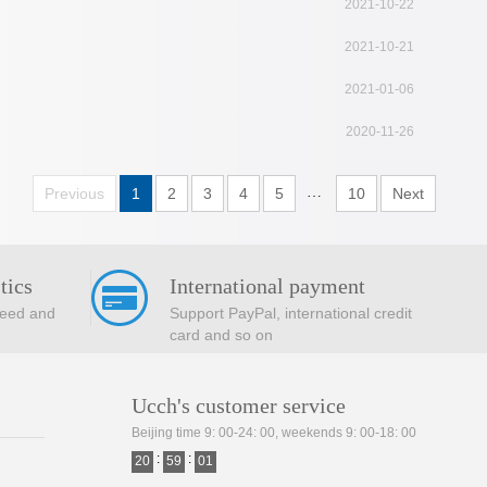
2021-10-22
2021-10-21
2021-01-06
2020-11-26
…
Previous
1
2
3
4
5
10
Next
tics
International payment
peed and
Support PayPal, international credit
card and so on
Ucch's customer service
Beijing time 9: 00-24: 00, weekends 9: 00-18: 00
:
:
20
59
02