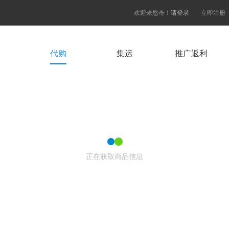
欢迎来悠奇！
请登录
|
立即注册
代购
集运
推广返利
正在获取商品信息