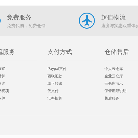
免费服务
超值物流
免费代购，免费仓储
速度与实惠双重体
流服务
支付方式
仓储售后
方式
Paypal支付
个人云仓库
计算
西联汇款
企业云仓库
查询
线下转账
云仓库演示
及税项
代支付
保管期限说明
取件
汇率换算
售后服务