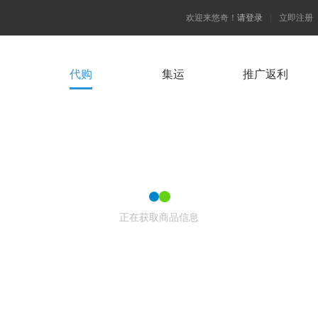
欢迎来悠奇！
请登录
|
立即注册
代购
集运
推广返利
正在获取商品信息