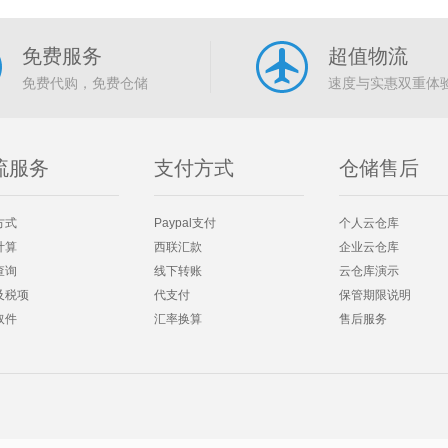
免费服务
超值物流
免费代购，免费仓储
速度与实惠双重体
流服务
支付方式
仓储售后
方式
Paypal支付
个人云仓库
计算
西联汇款
企业云仓库
查询
线下转账
云仓库演示
及税项
代支付
保管期限说明
取件
汇率换算
售后服务