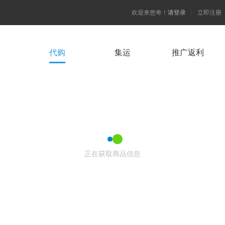
欢迎来悠奇！
请登录
|
立即注册
代购
集运
推广返利
正在获取商品信息