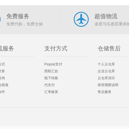
免费服务
超值物流
免费代购，免费仓储
速度与实惠双重体
流服务
支付方式
仓储售后
方式
Paypal支付
个人云仓库
计算
西联汇款
企业云仓库
查询
线下转账
云仓库演示
及税项
代支付
保管期限说明
取件
汇率换算
售后服务