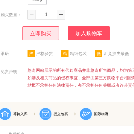
购买数量：
立即购买
加入购物车
承诺
严
严格验货
精
精细包装
低
汇兑损失最低
悠奇网站展示的所有代购商品并非悠奇所售商品，均为第
免责声明
如涉及相关商品的侵权事宜，全部由第三方购物平台相应
站概不承担任何法律责任，亦不承担任何关联或者连带责
等待入库
提交包裹
国际物流