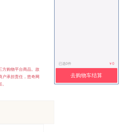
已选
0
件
￥0
三方购物平台商品。故
去购物车结算
商户承担责任，悠奇网
任。