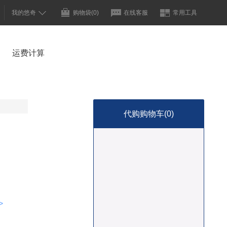
我的悠奇
购物袋
(0)
在线客服
常用工具
运费计算
代购购物车(
0
)
>