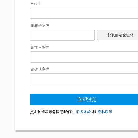
Email
邮箱验证码
获取邮箱验证码
请输入密码
请确认密码
立即注册
点击按钮表示您同意我们的
服务条款
和
隐私政策