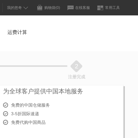
我的悠奇
购物袋
(0)
在线客服
常用工具
运费计算
2
注册完成
为全球客户提供中国本地服务
免费的中国仓储服务
3-5折国际速递
免费代购中国商品