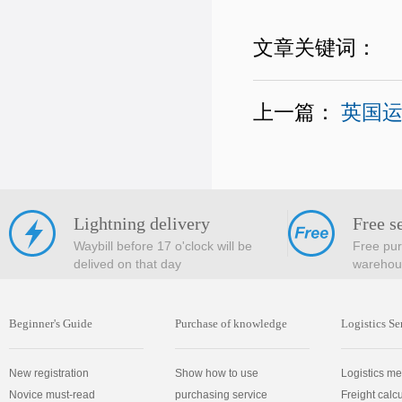
文章关键词：
上一篇：
英国
Lightning delivery
Free s
Waybill before 17 o'clock will be
Free pur
delived on that day
warehou
Beginner's Guide
Purchase of knowledge
Logistics Se
New registration
Show how to use
Logistics m
Novice must-read
purchasing service
Freight calc