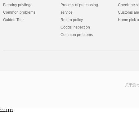
Birthday privilege
Process of purchasing
Check the st
Common problems
service
Customs and
Guided Tour
Return policy
Home pick 
Goods inspection
Common problems
关于悠
1111111